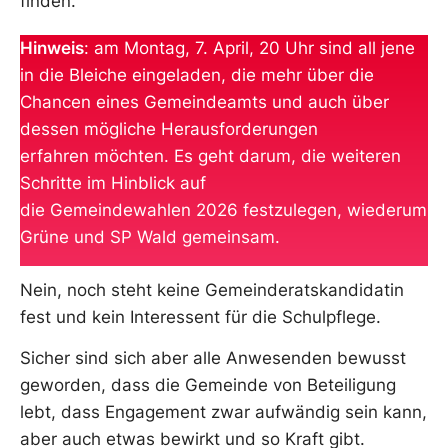
finden.
Hinweis
: am Montag, 7. April, 20 Uhr sind all jene
in die Bleiche eingeladen, die mehr über die
Chancen eines Gemeindeamts und auch über
dessen mögliche Herausforderungen
erfahren möchten. Es geht darum, die weiteren
Schritte im Hinblick auf
die Gemeindewahlen 2026 festzulegen, wiederum
Grüne und SP Wald gemeinsam.
Nein, noch steht keine Gemeinderatskandidatin
fest und kein Interessent für die Schulpflege.
Sicher sind sich aber alle Anwesenden bewusst
geworden, dass die Gemeinde von Beteiligung
lebt, dass Engagement zwar aufwändig sein kann,
aber auch etwas bewirkt und so Kraft gibt.