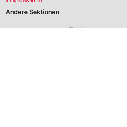
info@spwald.ch
Andere Sektionen
© Copyright
2026
SP Wald | realisiert von
pr24